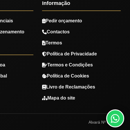
Informação
nciais
Pedir orçamento
azenamento
Contactos
Termos
Política de Privacidade
oa
Termos e Condições
bal
Política de Cookies
Livro de Reclamações
Mapa do site
Alvará Nº 670780