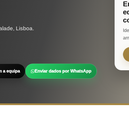
E
e
c
lade, Lisboa.
Id
ar
m a equipa
Enviar dados por WhatsApp