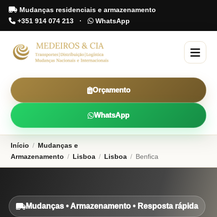
Mudanças residenciais e armazenamento
+351 914 074 213
·
WhatsApp
Orçamento
WhatsApp
Início
/
Mudanças e
Armazenamento
/
Lisboa
/
Lisboa
/
Benfica
Mudanças • Armazenamento • Resposta rápida