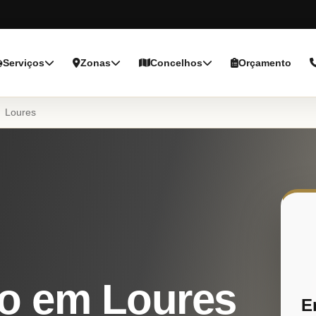
Serviços
Zonas
Concelhos
Orçamento
Loures
o em Loures
E