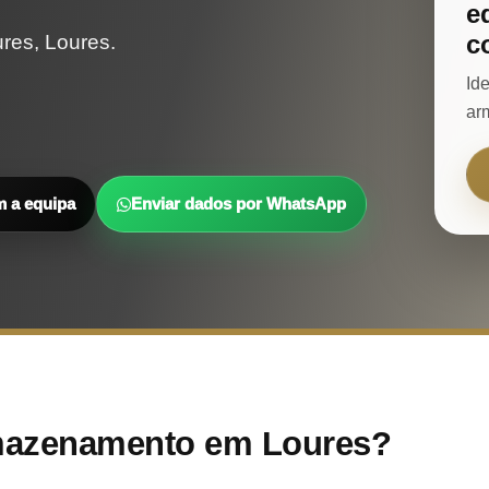
e
c
es, Loures.
Id
ar
m a equipa
Enviar dados por WhatsApp
mazenamento em Loures?