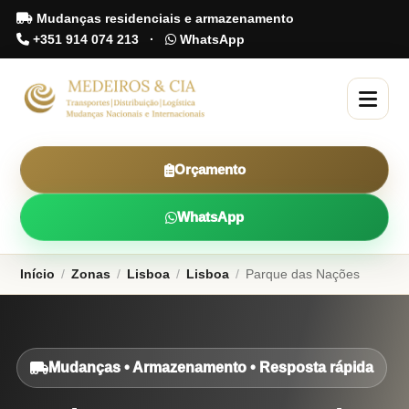
Mudanças residenciais e armazenamento
+351 914 074 213
·
WhatsApp
Orçamento
WhatsApp
Início
/
Zonas
/
Lisboa
/
Lisboa
/
Parque das Nações
Mudanças • Armazenamento • Resposta rápida