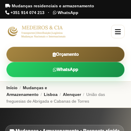
Mudanças residenciais e armazenamento
+351 914 074 213
·
WhatsApp
Orçamento
WhatsApp
Início
/
Mudanças e
Armazenamento
/
Lisboa
/
Alenquer
/
União das
freguesias de Abrigada e Cabanas de Torres