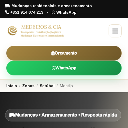
Mudanças residenciais e armazenamento
+351 914 074 213
·
WhatsApp
Orçamento
WhatsApp
Início
/
Zonas
/
Setúbal
/
Montijo
Mudanças • Armazenamento • Resposta rápida