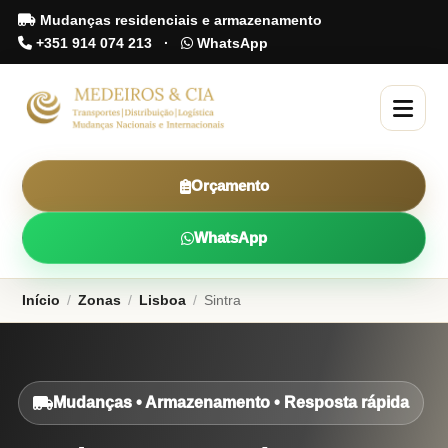
Mudanças residenciais e armazenamento
+351 914 074 213
·
WhatsApp
Orçamento
WhatsApp
Início
/
Zonas
/
Lisboa
/
Sintra
Mudanças • Armazenamento • Resposta rápida