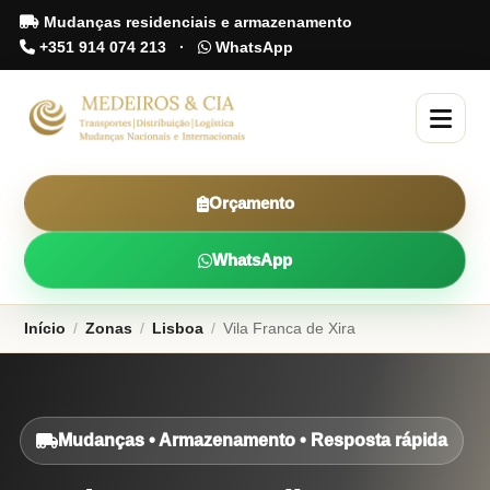
Mudanças residenciais e armazenamento
+351 914 074 213
·
WhatsApp
Orçamento
WhatsApp
Início
/
Zonas
/
Lisboa
/
Vila Franca de Xira
Mudanças • Armazenamento • Resposta rápida