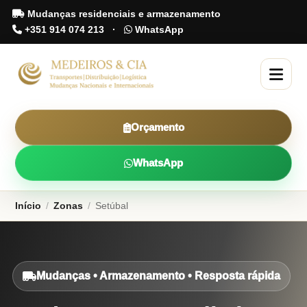
Mudanças residenciais e armazenamento
+351 914 074 213
·
WhatsApp
Orçamento
WhatsApp
Início
/
Zonas
/
Setúbal
Mudanças • Armazenamento • Resposta rápida