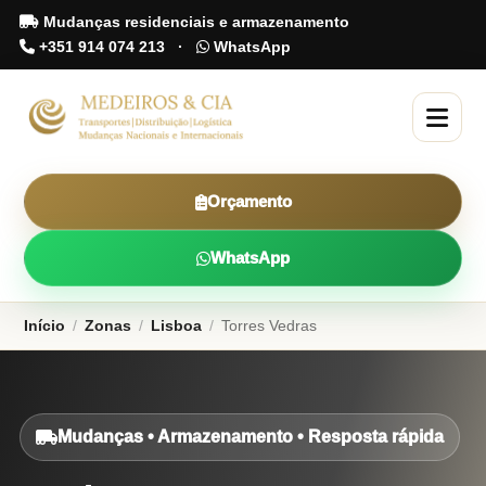
Mudanças residenciais e armazenamento
+351 914 074 213
·
WhatsApp
Orçamento
WhatsApp
Início
/
Zonas
/
Lisboa
/
Torres Vedras
Mudanças • Armazenamento • Resposta rápida