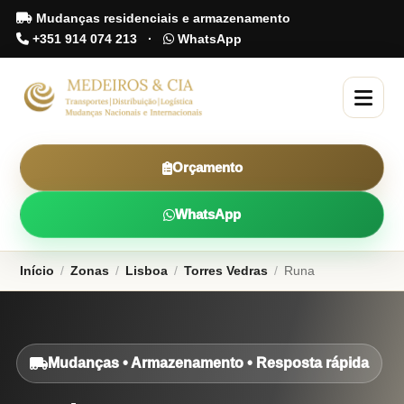
Mudanças residenciais e armazenamento
+351 914 074 213
·
WhatsApp
Orçamento
WhatsApp
Início
/
Zonas
/
Lisboa
/
Torres Vedras
/
Runa
Mudanças • Armazenamento • Resposta rápida