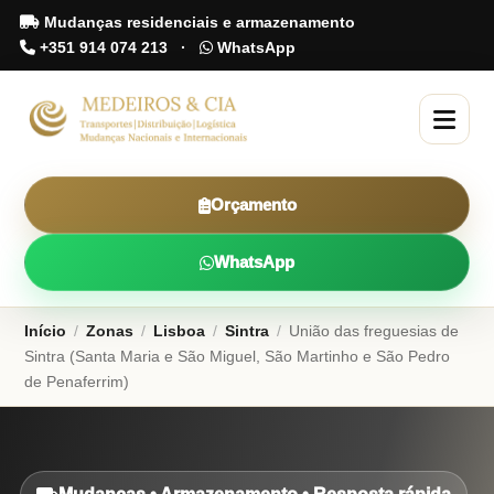
Mudanças residenciais e armazenamento
+351 914 074 213
·
WhatsApp
Orçamento
WhatsApp
Início
/
Zonas
/
Lisboa
/
Sintra
/
União das freguesias de
Sintra (Santa Maria e São Miguel, São Martinho e São Pedro
de Penaferrim)