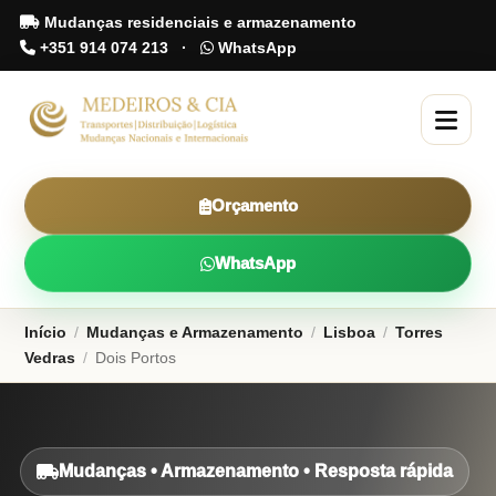
Mudanças residenciais e armazenamento
+351 914 074 213
·
WhatsApp
Orçamento
WhatsApp
Início
/
Mudanças e Armazenamento
/
Lisboa
/
Torres
Vedras
/
Dois Portos
Mudanças • Armazenamento • Resposta rápida