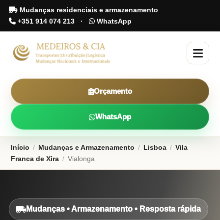
Mudanças residenciais e armazenamento
+351 914 074 213
·
WhatsApp
Orçamento
WhatsApp
Início
/
Mudanças e Armazenamento
/
Lisboa
/
Vila
Franca de Xira
/
Vialonga
Mudanças • Armazenamento • Resposta rápida