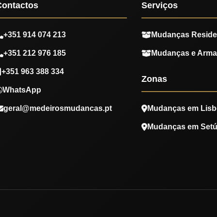
Contactos
Serviços
+351 914 074 213
Mudanças Reside
+351 212 976 185
Mudanças e Arm
+351 963 388 334
Zonas
WhatsApp
geral@medeirosmudancas.pt
Mudanças em Lisb
Mudanças em Setú