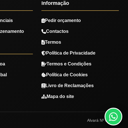
Informação
nciais
Pedir orçamento
azenamento
Contactos
Termos
Política de Privacidade
oa
Termos e Condições
bal
Política de Cookies
Livro de Reclamações
Mapa do site
Alvará Nº 670780