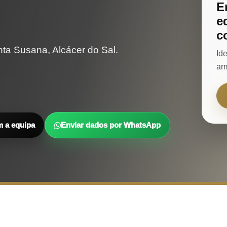
E
e
c
a Susana, Alcácer do Sal.
Id
ar
m a equipa
Enviar dados por WhatsApp