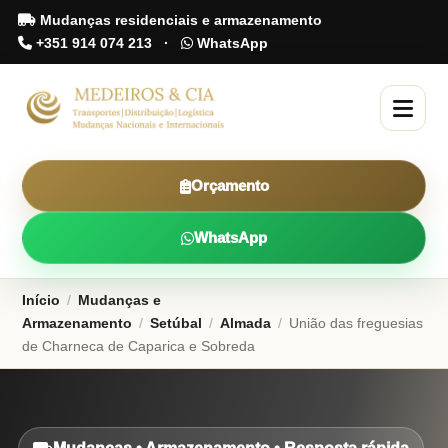
Mudanças residenciais e armazenamento
+351 914 074 213
·
WhatsApp
Orçamento
WhatsApp
Início
/
Mudanças e
Armazenamento
/
Setúbal
/
Almada
/
União das freguesias
de Charneca de Caparica e Sobreda