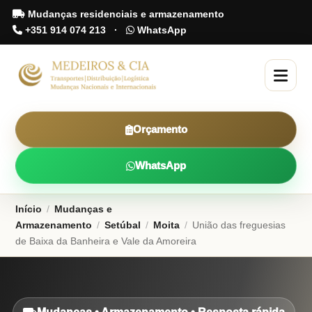
Mudanças residenciais e armazenamento
+351 914 074 213
·
WhatsApp
Orçamento
WhatsApp
Início
/
Mudanças e
Armazenamento
/
Setúbal
/
Moita
/
União das freguesias
de Baixa da Banheira e Vale da Amoreira