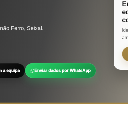
E
e
c
ão Ferro, Seixal.
Id
ar
m a equipa
Enviar dados por WhatsApp