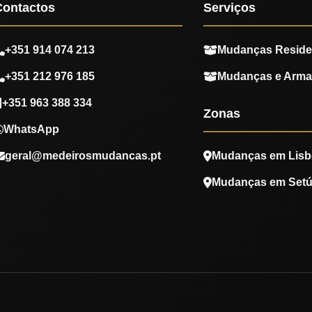
Contactos
Serviços
+351 914 074 213
Mudanças Reside
+351 212 976 185
Mudanças e Arm
+351 963 388 334
Zonas
WhatsApp
geral@medeirosmudancas.pt
Mudanças em Lisb
Mudanças em Setú