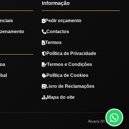
Informação
nciais
Pedir orçamento
azenamento
Contactos
Termos
Política de Privacidade
oa
Termos e Condições
bal
Política de Cookies
Livro de Reclamações
Mapa do site
Alvará Nº 670780