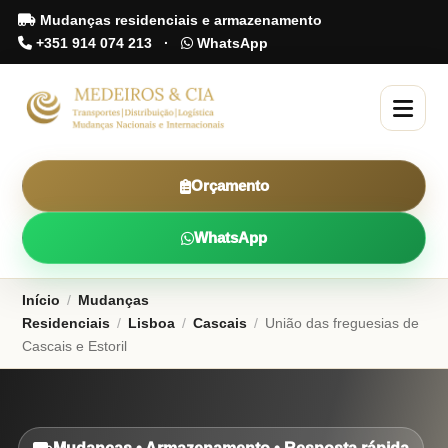
Mudanças residenciais e armazenamento
+351 914 074 213
·
WhatsApp
Orçamento
WhatsApp
Início
/
Mudanças
Residenciais
/
Lisboa
/
Cascais
/
União das freguesias de
Cascais e Estoril