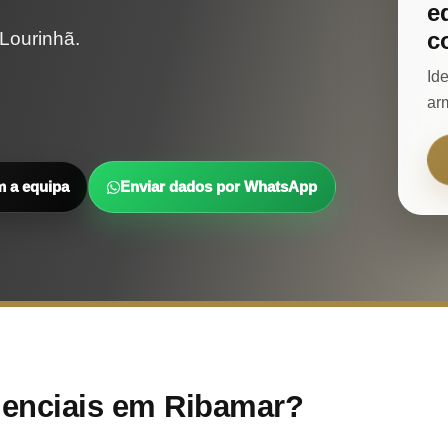
e
c
Lourinhã.
Id
ar
m a equipa
Enviar dados por WhatsApp
denciais em Ribamar?