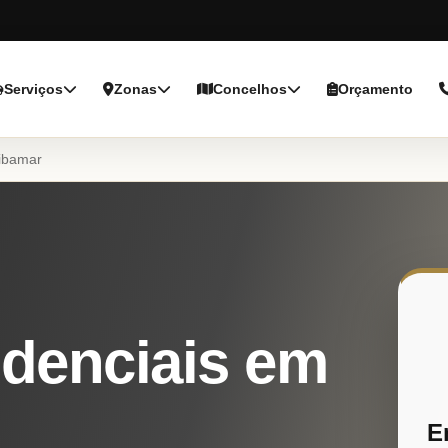
Serviços
Zonas
Concelhos
Orçamento
ibamar
denciais em
E