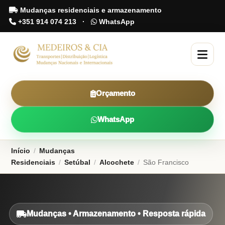
Mudanças residenciais e armazenamento
+351 914 074 213
·
WhatsApp
Orçamento
WhatsApp
Início
/
Mudanças
Residenciais
/
Setúbal
/
Alcochete
/
São Francisco
Mudanças • Armazenamento • Resposta rápida