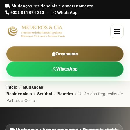
Mudanças residenciais e armazenamento
+351 914 074 213
·
WhatsApp
Orçamento
WhatsApp
Início
/
Mudanças
Residenciais
/
Setúbal
/
Barreiro
/
União das freguesias de
Palhais e Coina