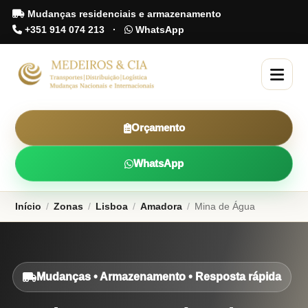
Mudanças residenciais e armazenamento
+351 914 074 213
·
WhatsApp
Orçamento
WhatsApp
Início
/
Zonas
/
Lisboa
/
Amadora
/
Mina de Água
Mudanças • Armazenamento • Resposta rápida