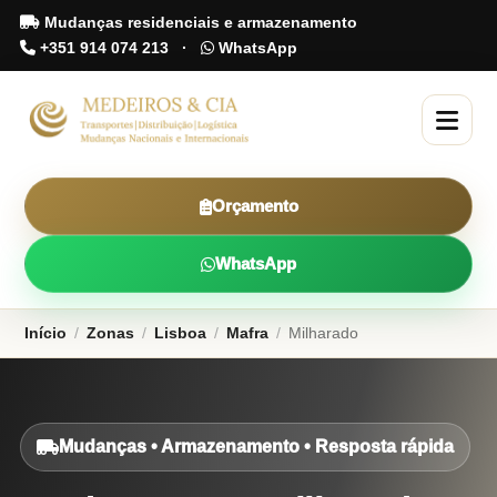
Mudanças residenciais e armazenamento
+351 914 074 213
·
WhatsApp
Orçamento
WhatsApp
Início
/
Zonas
/
Lisboa
/
Mafra
/
Milharado
Mudanças • Armazenamento • Resposta rápida