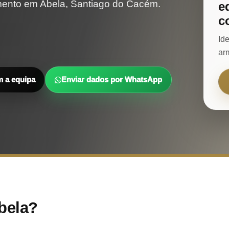
mento em Abela, Santiago do Cacém.
e
c
Id
ar
m a equipa
Enviar dados por WhatsApp
bela?