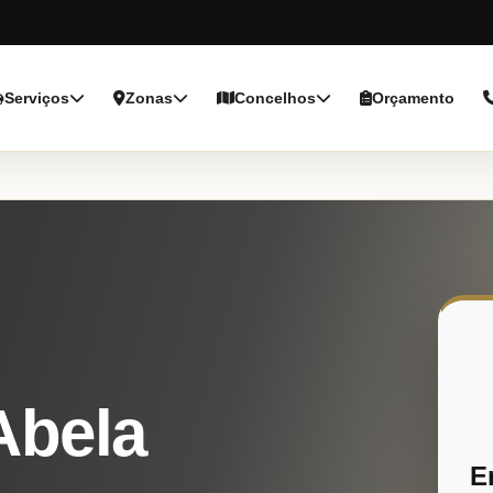
Serviços
Zonas
Concelhos
Orçamento
Abela
E