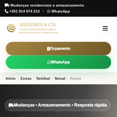
Mudanças residenciais e armazenamento
+351 914 074 213
·
WhatsApp
Orçamento
WhatsApp
Início
/
Zonas
/
Setúbal
/
Seixal
/
Amora
Mudanças • Armazenamento • Resposta rápida