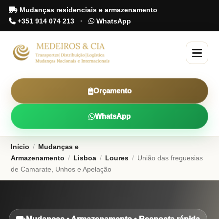
Mudanças residenciais e armazenamento
+351 914 074 213
·
WhatsApp
Orçamento
WhatsApp
Início
/
Mudanças e
Armazenamento
/
Lisboa
/
Loures
/
União das freguesias
de Camarate, Unhos e Apelação