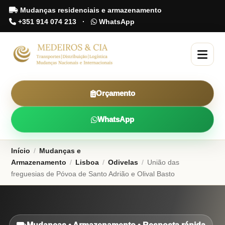
Mudanças residenciais e armazenamento
+351 914 074 213
·
WhatsApp
Orçamento
WhatsApp
Início
/
Mudanças e
Armazenamento
/
Lisboa
/
Odivelas
/
União das
freguesias de Póvoa de Santo Adrião e Olival Basto