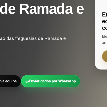
 de Ramada e
E
e
c
Id
ão das freguesias de Ramada e
ar
m a equipa
Enviar dados por WhatsApp