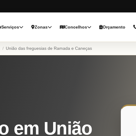
Serviços
Zonas
Concelhos
Orçamento
s
/
União das freguesias de Ramada e Caneças
o em União