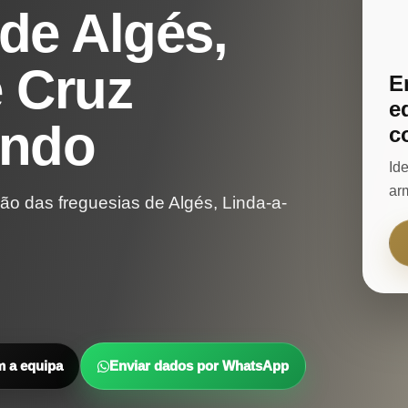
de Algés,
e Cruz
E
e
undo
c
Id
ar
 das freguesias de Algés, Linda-a-
m a equipa
Enviar dados por WhatsApp