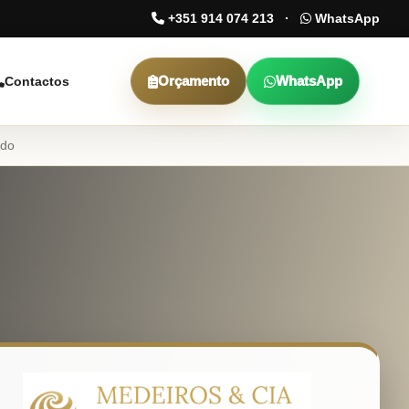
+351 914 074 213
·
WhatsApp
Orçamento
WhatsApp
Contactos
ndo