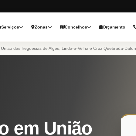
Serviços
Zonas
Concelhos
Orçamento
União das freguesias de Algés, Linda-a-Velha e Cruz Quebrada-Dafu
o em União