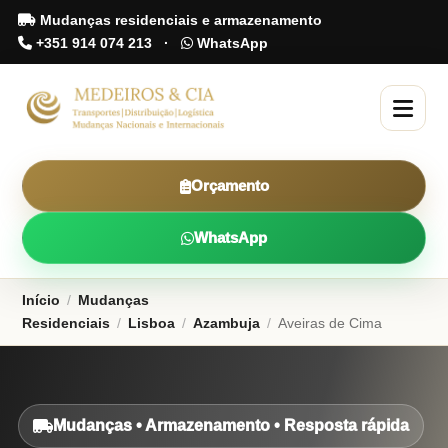
Mudanças residenciais e armazenamento
+351 914 074 213
·
WhatsApp
Orçamento
WhatsApp
Início
/
Mudanças
Residenciais
/
Lisboa
/
Azambuja
/
Aveiras de Cima
Mudanças • Armazenamento • Resposta rápida