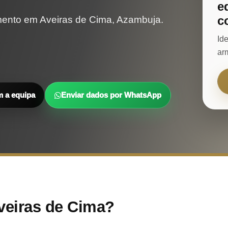
e
c
mento em Aveiras de Cima, Azambuja.
Id
ar
m a equipa
Enviar dados por WhatsApp
veiras de Cima?