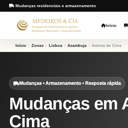
Mudanças residenciais e armazenamento
Início
Início
/
Zonas
/
Lisboa
/
Azambuja
/
Aveiras de Cima
Mudanças • Armazenamento • Resposta rápida
Mudanças em A
Cima