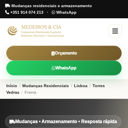
Mudanças residenciais e armazenamento
+351 914 074 213
·
WhatsApp
Orçamento
WhatsApp
Início
/
Mudanças Residenciais
/
Lisboa
/
Torres
Vedras
/
Freiria
Mudanças • Armazenamento • Resposta rápida