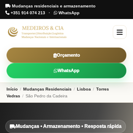
Mudanças residenciais e armazenamento
+351 914 074 213
·
WhatsApp
Orçamento
WhatsApp
Início
/
Mudanças Residenciais
/
Lisboa
/
Torres
Vedras
/
São Pedro da Cadeira
Mudanças • Armazenamento • Resposta rápida