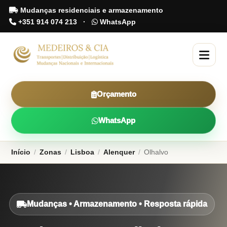
Mudanças residenciais e armazenamento
+351 914 074 213
·
WhatsApp
Orçamento
WhatsApp
Início
/
Zonas
/
Lisboa
/
Alenquer
/
Olhalvo
Mudanças • Armazenamento • Resposta rápida