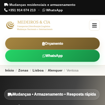
Mudanças residenciais e armazenamento
+351 914 074 213
·
WhatsApp
Orçamento
WhatsApp
Início
/
Zonas
/
Lisboa
/
Alenquer
/
Ventosa
Mudanças • Armazenamento • Resposta rápida